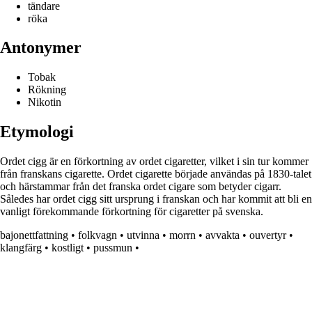
tändare
röka
Antonymer
Tobak
Rökning
Nikotin
Etymologi
Ordet cigg är en förkortning av ordet cigaretter, vilket i sin tur kommer
från franskans cigarette. Ordet cigarette började användas på 1830-talet
och härstammar från det franska ordet cigare som betyder cigarr.
Således har ordet cigg sitt ursprung i franskan och har kommit att bli en
vanligt förekommande förkortning för cigaretter på svenska.
bajonettfattning
•
folkvagn
•
utvinna
•
morrn
•
avvakta
•
ouvertyr
•
klangfärg
•
kostligt
•
pussmun
•