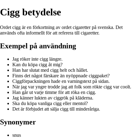
Cigg betydelse
Ordet cigg är en förkortning av ordet cigaretter på svenska. Det
används ofta informellt för att referera till cigaretter.
Exempel på användning
Jag röker inte cigg längre.
Kan du köpa cigg åt mig?
Han har slutat med cigg helt och hållet.
Finns det något färskare än nyöppnade ciggpaket?
Ciggförpackningen hade en varningstext på sidan.
När jag var yngre trodde jag att folk som rökte cigg var coolt.
Han går ut varje timme för att röka en cigg.
Jag känner lukten av ciggrök på kläderna.
Ska du köpa vanliga cigg eller mentol?
Det är förbjudet att sälja cigg till minderåriga.
Synonymer
snus