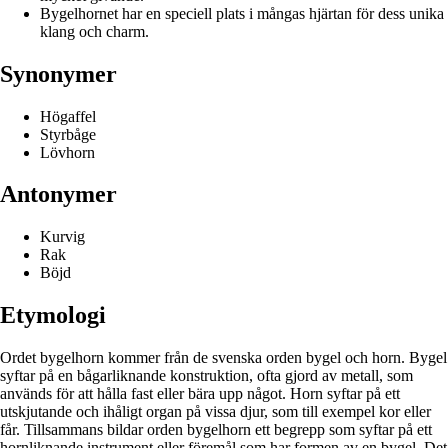
Bygelhornet har en speciell plats i mångas hjärtan för dess unika
klang och charm.
Synonymer
Högaffel
Styrbåge
Lövhorn
Antonymer
Kurvig
Rak
Böjd
Etymologi
Ordet bygelhorn kommer från de svenska orden bygel och horn. Bygel
syftar på en bågarliknande konstruktion, ofta gjord av metall, som
används för att hålla fast eller bära upp något. Horn syftar på ett
utskjutande och ihåligt organ på vissa djur, som till exempel kor eller
får. Tillsammans bildar orden bygelhorn ett begrepp som syftar på ett
hornliknande instrument eller föremål som har formen av en bygel. Det