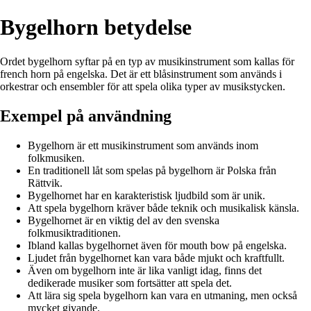
Bygelhorn betydelse
Ordet bygelhorn syftar på en typ av musikinstrument som kallas för
french horn på engelska. Det är ett blåsinstrument som används i
orkestrar och ensembler för att spela olika typer av musikstycken.
Exempel på användning
Bygelhorn är ett musikinstrument som används inom
folkmusiken.
En traditionell låt som spelas på bygelhorn är Polska från
Rättvik.
Bygelhornet har en karakteristisk ljudbild som är unik.
Att spela bygelhorn kräver både teknik och musikalisk känsla.
Bygelhornet är en viktig del av den svenska
folkmusiktraditionen.
Ibland kallas bygelhornet även för mouth bow på engelska.
Ljudet från bygelhornet kan vara både mjukt och kraftfullt.
Även om bygelhorn inte är lika vanligt idag, finns det
dedikerade musiker som fortsätter att spela det.
Att lära sig spela bygelhorn kan vara en utmaning, men också
mycket givande.