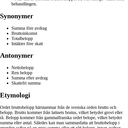
behandlingen.
Synonymer
Summa före avdrag
Bruttoinkomst
Totalbelopp
Intäkter före skatt
Antonymer
Nettobelopp
Ren belopp
Summa efter avdrag
Skattefri summa
Etymologi
Ordet bruttobelopp härstammar från de svenska orden brutto och
belopp. Brutto kommer från latinets brutus, vilket betyder grovt eller
rå. Belopp kommer från gammalfranska ordet belope, vilket betyder
summa eller antal. Således kan man sammanfatta att bruttobelopp i
grunden syftar på en grov summa eller ett rått belopp, innan avdrag