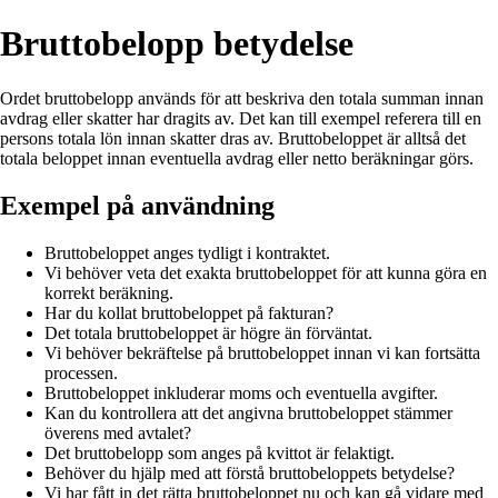
Bruttobelopp betydelse
Ordet bruttobelopp används för att beskriva den totala summan innan
avdrag eller skatter har dragits av. Det kan till exempel referera till en
persons totala lön innan skatter dras av. Bruttobeloppet är alltså det
totala beloppet innan eventuella avdrag eller netto beräkningar görs.
Exempel på användning
Bruttobeloppet anges tydligt i kontraktet.
Vi behöver veta det exakta bruttobeloppet för att kunna göra en
korrekt beräkning.
Har du kollat bruttobeloppet på fakturan?
Det totala bruttobeloppet är högre än förväntat.
Vi behöver bekräftelse på bruttobeloppet innan vi kan fortsätta
processen.
Bruttobeloppet inkluderar moms och eventuella avgifter.
Kan du kontrollera att det angivna bruttobeloppet stämmer
överens med avtalet?
Det bruttobelopp som anges på kvittot är felaktigt.
Behöver du hjälp med att förstå bruttobeloppets betydelse?
Vi har fått in det rätta bruttobeloppet nu och kan gå vidare med