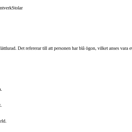
ntverk
Stolar
tlurad. Det refererar till att personen har blå ögon, vilket anses vara e
a.
.
rld.