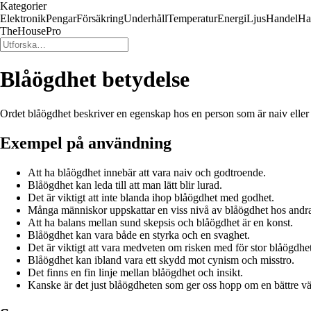
Kategorier
Elektronik
Pengar
Försäkring
Underhåll
Temperatur
Energi
Ljus
Handel
Ha
TheHousePro
Blåögdhet betydelse
Ordet blåögdhet beskriver en egenskap hos en person som är naiv eller lät
Exempel på användning
Att ha blåögdhet innebär att vara naiv och godtroende.
Blåögdhet kan leda till att man lätt blir lurad.
Det är viktigt att inte blanda ihop blåögdhet med godhet.
Många människor uppskattar en viss nivå av blåögdhet hos andr
Att ha balans mellan sund skepsis och blåögdhet är en konst.
Blåögdhet kan vara både en styrka och en svaghet.
Det är viktigt att vara medveten om risken med för stor blåögdhet
Blåögdhet kan ibland vara ett skydd mot cynism och misstro.
Det finns en fin linje mellan blåögdhet och insikt.
Kanske är det just blåögdheten som ger oss hopp om en bättre vä