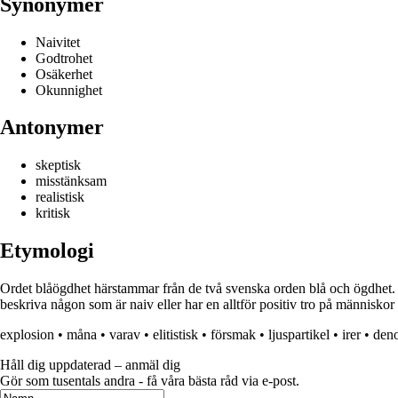
Synonymer
Naivitet
Godtrohet
Osäkerhet
Okunnighet
Antonymer
skeptisk
misstänksam
realistisk
kritisk
Etymologi
Ordet blåögdhet härstammar från de två svenska orden blå och ögdhet. O
beskriva någon som är naiv eller har en alltför positiv tro på människor e
explosion
•
måna
•
varav
•
elitistisk
•
försmak
•
ljuspartikel
•
irer
•
deno
Håll dig uppdaterad – anmäl dig
Gör som tusentals andra - få våra bästa råd via e-post.