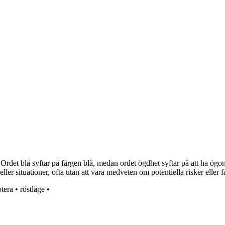
rdet blå syftar på färgen blå, medan ordet ögdhet syftar på att ha ögon
ller situationer, ofta utan att vara medveten om potentiella risker eller f
tera
•
röstläge
•