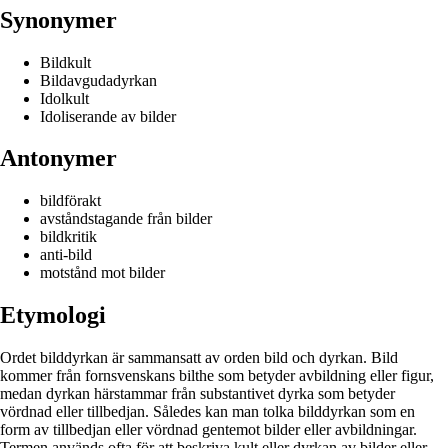
Synonymer
Bildkult
Bildavgudadyrkan
Idolkult
Idoliserande av bilder
Antonymer
bildförakt
avståndstagande från bilder
bildkritik
anti-bild
motstånd mot bilder
Etymologi
Ordet bilddyrkan är sammansatt av orden bild och dyrkan. Bild
kommer från fornsvenskans bilthe som betyder avbildning eller figur,
medan dyrkan härstammar från substantivet dyrka som betyder
vördnad eller tillbedjan. Således kan man tolka bilddyrkan som en
form av tillbedjan eller vördnad gentemot bilder eller avbildningar.
Termen används ofta för att beskriva kult eller dyrkan av bilder eller