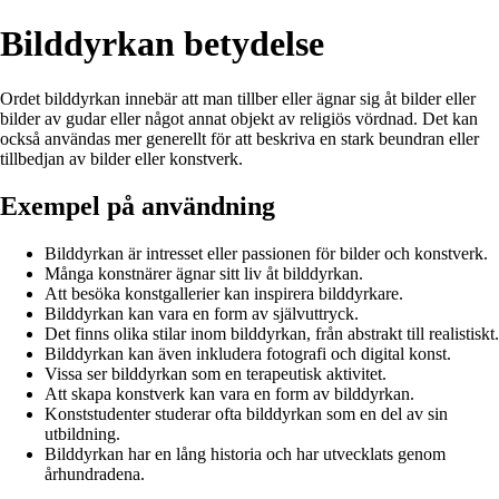
Bilddyrkan betydelse
Ordet bilddyrkan innebär att man tillber eller ägnar sig åt bilder eller
bilder av gudar eller något annat objekt av religiös vördnad. Det kan
också användas mer generellt för att beskriva en stark beundran eller
tillbedjan av bilder eller konstverk.
Exempel på användning
Bilddyrkan är intresset eller passionen för bilder och konstverk.
Många konstnärer ägnar sitt liv åt bilddyrkan.
Att besöka konstgallerier kan inspirera bilddyrkare.
Bilddyrkan kan vara en form av självuttryck.
Det finns olika stilar inom bilddyrkan, från abstrakt till realistiskt.
Bilddyrkan kan även inkludera fotografi och digital konst.
Vissa ser bilddyrkan som en terapeutisk aktivitet.
Att skapa konstverk kan vara en form av bilddyrkan.
Konststudenter studerar ofta bilddyrkan som en del av sin
utbildning.
Bilddyrkan har en lång historia och har utvecklats genom
århundradena.