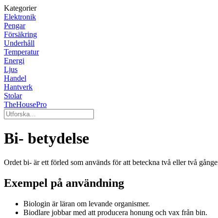
Kategorier
Elektronik
Pengar
Försäkring
Underhåll
Temperatur
Energi
Ljus
Handel
Hantverk
Stolar
TheHousePro
Bi- betydelse
Ordet bi- är ett förled som används för att beteckna två eller två gånge
Exempel på användning
Biologin är läran om levande organismer.
Biodlare jobbar med att producera honung och vax från bin.