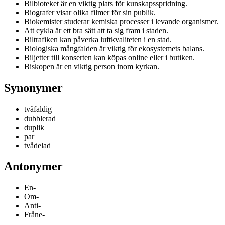
Bilbioteket är en viktig plats för kunskapsspridning.
Biografer visar olika filmer för sin publik.
Biokemister studerar kemiska processer i levande organismer.
Att cykla är ett bra sätt att ta sig fram i staden.
Biltrafiken kan påverka luftkvaliteten i en stad.
Biologiska mångfalden är viktig för ekosystemets balans.
Biljetter till konserten kan köpas online eller i butiken.
Biskopen är en viktig person inom kyrkan.
Synonymer
tvåfaldig
dubblerad
duplik
par
tvådelad
Antonymer
En-
Om-
Anti-
Fråne-