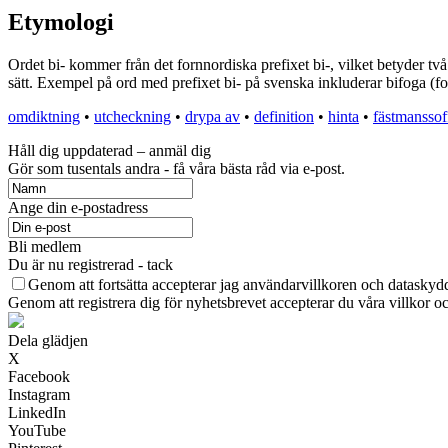
Etymologi
Ordet bi- kommer från det fornnordiska prefixet bi-, vilket betyder två
sätt. Exempel på ord med prefixet bi- på svenska inkluderar bifoga (
omdiktning
•
utcheckning
•
drypa av
•
definition
•
hinta
•
fästmanssof
Håll dig uppdaterad – anmäl dig
Gör som tusentals andra - få våra bästa råd via e-post.
Ange din e-postadress
Bli medlem
Du är nu registrerad - tack
Genom att fortsätta accepterar jag användarvillkoren och dataskydd
Genom att registrera dig för nyhetsbrevet accepterar du våra villkor oc
Dela glädjen
X
Facebook
Instagram
LinkedIn
YouTube