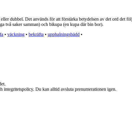
 eller dubbel. Det används för att förstärka betydelsen av det ord det fö
foga två saker samman) och bikupa (en kupa där bin bor).
fa
•
väckning
•
bekräfta
•
upphalningsbädd
•
et.
h integritetspolicy. Du kan alltid avsluta prenumerationen igen.