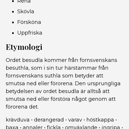
Rena
Skövla
Försköna
Uppfriska
Etymologi
Ordet besudla kommer från fornsvenskans
besuthla, som i sin tur härstammar från
fornsvenskans suthla som betyder att
smutsa ned eller förorena. Den ursprungliga
betydelsen av ordet besudla är alltså att
smutsa ned eller förstöra något genom att
förorena det.
krävduva
•
derangerad
•
varav
•
höstkappa
•
baxa
•
annaler
•
fickla
•
omväxlande
•
ingripa
•