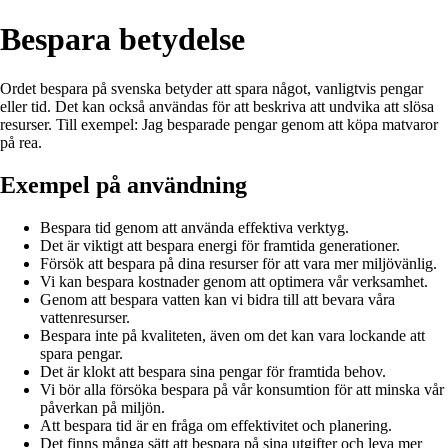
Bespara betydelse
Ordet bespara på svenska betyder att spara något, vanligtvis pengar
eller tid. Det kan också användas för att beskriva att undvika att slösa
resurser. Till exempel: Jag besparade pengar genom att köpa matvaror
på rea.
Exempel på användning
Bespara tid genom att använda effektiva verktyg.
Det är viktigt att bespara energi för framtida generationer.
Försök att bespara på dina resurser för att vara mer miljövänlig.
Vi kan bespara kostnader genom att optimera vår verksamhet.
Genom att bespara vatten kan vi bidra till att bevara våra
vattenresurser.
Bespara inte på kvaliteten, även om det kan vara lockande att
spara pengar.
Det är klokt att bespara sina pengar för framtida behov.
Vi bör alla försöka bespara på vår konsumtion för att minska vår
påverkan på miljön.
Att bespara tid är en fråga om effektivitet och planering.
Det finns många sätt att bespara på sina utgifter och leva mer