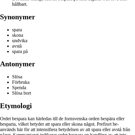
hållbart.
Synonymer
spara
skona
undvika
avstå
spara på
Antonymer
Slösa
Förbruka
Spenda
Slösa bort
Etymologi
Ordet bespara kan härledas till de fornsvenska orden bespära eller
besparia, vilket betyder att spara eller skona något. Prefixet be-
används här för att intensifiera betydelsen av att spara eller avstå från
något. Sammantaget indikerar ordet bespara en handling av att inte