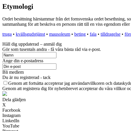
Etymologi
Ordet besittning härstammar från det fornsvenska ordet besethning, som 
sammanhang för att beskriva en persons rätt till en viss egendom eller
truga
•
kvällsgudstjänst
•
mausoleum
•
beting
•
fala
•
tilldragelse
•
för
Håll dig uppdaterad – anmäl dig
Gör som tusentals andra - få våra bästa råd via e-post.
Ange din e-postadress
Bli medlem
Du är nu registrerad - tack
Genom att fortsätta accepterar jag användarvillkoren och dataskydd
Genom att registrera dig för nyhetsbrevet accepterar du våra villkor oc
Dela glädjen
X
Facebook
Instagram
LinkedIn
YouTube