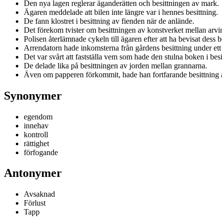
Den nya lagen reglerar äganderätten och besittningen av mark.
Ägaren meddelade att bilen inte längre var i hennes besittning.
De fann klostret i besittning av fienden när de anlände.
Det förekom tvister om besittningen av konstverket mellan arvi
Polisen återlämnade cykeln till ägaren efter att ha bevisat dess b
Arrendatorn hade inkomsterna från gårdens besittning under ett 
Det var svårt att fastställa vem som hade den stulna boken i besi
De delade lika på besittningen av jorden mellan grannarna.
Även om papperen förkommit, hade han fortfarande besittning
Synonymer
egendom
innehav
kontroll
rättighet
förfogande
Antonymer
Avsaknad
Förlust
Tapp