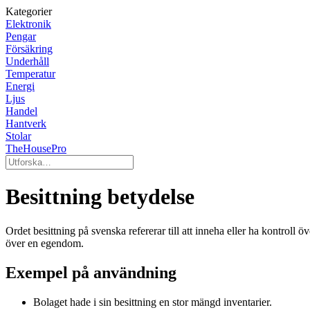
Kategorier
Elektronik
Pengar
Försäkring
Underhåll
Temperatur
Energi
Ljus
Handel
Hantverk
Stolar
TheHousePro
Besittning betydelse
Ordet besittning på svenska refererar till att inneha eller ha kontrol
över en egendom.
Exempel på användning
Bolaget hade i sin besittning en stor mängd inventarier.