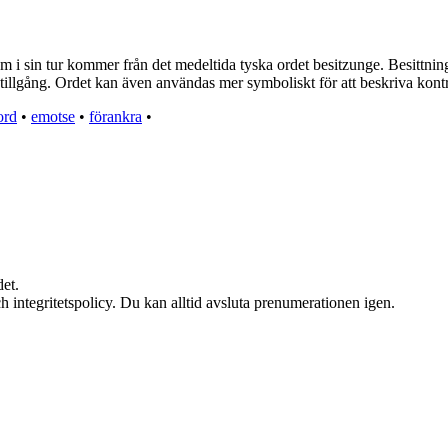
i sin tur kommer från det medeltida tyska ordet besitzunge. Besittning s
 tillgång. Ordet kan även användas mer symboliskt för att beskriva kontr
ord
•
emotse
•
förankra
•
et.
h integritetspolicy. Du kan alltid avsluta prenumerationen igen.