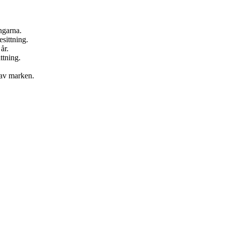
ngarna.
esittning.
år.
ttning.
 av marken.