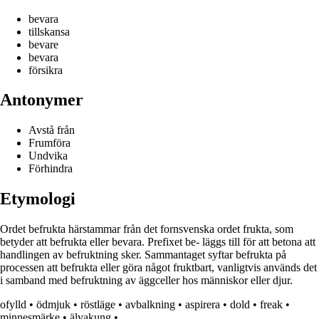
bevara
tillskansa
bevare
bevara
försikra
Antonymer
Avstå från
Frumföra
Undvika
Förhindra
Etymologi
Ordet befrukta härstammar från det fornsvenska ordet frukta, som
betyder att befrukta eller bevara. Prefixet be- läggs till för att betona att
handlingen av befruktning sker. Sammantaget syftar befrukta på
processen att befrukta eller göra något fruktbart, vanligtvis används det
i samband med befruktning av äggceller hos människor eller djur.
ofylld
•
ödmjuk
•
röstläge
•
avbalkning
•
aspirera
•
dold
•
freak
•
minnesmärke
•
älvakung
•