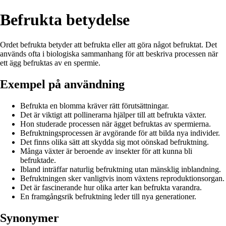
Befrukta betydelse
Ordet befrukta betyder att befrukta eller att göra något befruktat. Det
används ofta i biologiska sammanhang för att beskriva processen när
ett ägg befruktas av en spermie.
Exempel på användning
Befrukta en blomma kräver rätt förutsättningar.
Det är viktigt att pollinerarna hjälper till att befrukta växter.
Hon studerade processen när ägget befruktas av spermierna.
Befruktningsprocessen är avgörande för att bilda nya individer.
Det finns olika sätt att skydda sig mot oönskad befruktning.
Många växter är beroende av insekter för att kunna bli
befruktade.
Ibland inträffar naturlig befruktning utan mänsklig inblandning.
Befruktningen sker vanligtvis inom växtens reproduktionsorgan.
Det är fascinerande hur olika arter kan befrukta varandra.
En framgångsrik befruktning leder till nya generationer.
Synonymer