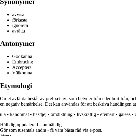
Synonymer
avvisa
förkasta
ignorera
avrätta
Antonymer
Godkänna
Embracing
Acceptera
Välkomna
Etymologi
Ordet avfärda består av prefixet av- som betyder från eller bort från, och 
en negativ bemärkelse. Det kan användas för att beskriva handlingen att 
ula
•
kanonmat
•
hästtjej
•
omdiktning
•
livskraftig
•
efemärt
•
galeas
•
Håll dig uppdaterad – anmäl dig
Gör som tusentals andra - få våra bästa råd via e-post.