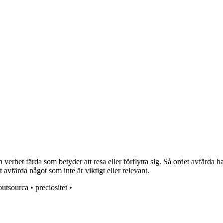
verbet färda som betyder att resa eller förflytta sig. Så ordet avfärda har
avfärda något som inte är viktigt eller relevant.
outsourca
•
preciositet
•