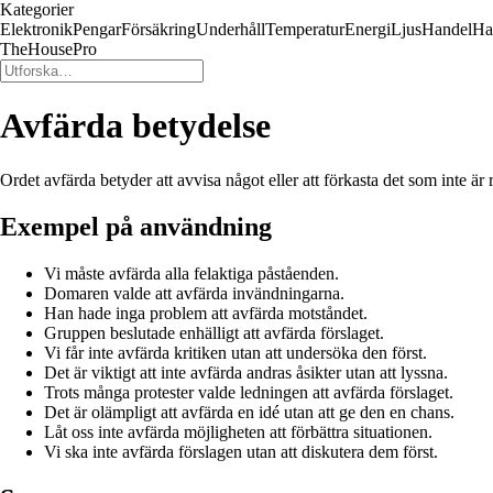
Kategorier
Elektronik
Pengar
Försäkring
Underhåll
Temperatur
Energi
Ljus
Handel
Ha
TheHousePro
Avfärda betydelse
Ordet avfärda betyder att avvisa något eller att förkasta det som inte är 
Exempel på användning
Vi måste avfärda alla felaktiga påståenden.
Domaren valde att avfärda invändningarna.
Han hade inga problem att avfärda motståndet.
Gruppen beslutade enhälligt att avfärda förslaget.
Vi får inte avfärda kritiken utan att undersöka den först.
Det är viktigt att inte avfärda andras åsikter utan att lyssna.
Trots många protester valde ledningen att avfärda förslaget.
Det är olämpligt att avfärda en idé utan att ge den en chans.
Låt oss inte avfärda möjligheten att förbättra situationen.
Vi ska inte avfärda förslagen utan att diskutera dem först.