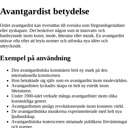
Avantgardist betydelse
Ordet avantgardist kan översättas till svenska som förgrundsgestaltare
eller nyskapare. Det beskriver någon som är innovativ och
banbrytande inom konst, mode, litteratur eller musik. En avantgardist
strävar ofta efter att bryta normer och utforska nya idéer och
uttryckssätt.
Exempel på användning
Den avantgardistiska konstnären bröt ny mark på den
internationella konstscenen.
Hon betraktade sig själv som en avantgardist inom modevärlden.
Avantgardisten lyckades skapa en helt ny estetik inom
litteraturen.
Under 1900-talet verkade många avantgardister inom olika
konstnärliga genrer.
Avantgardismen ansågs revolutionerande inom konstens värld.
De avantgardistiska musikerna experimenterade med helt nya
ljudlandskap.
Avantgardistiska teaterscenen utmanade publikens förväntningar
och normer.