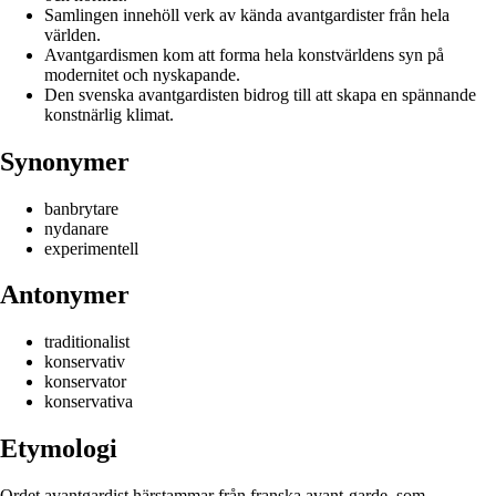
Samlingen innehöll verk av kända avantgardister från hela
världen.
Avantgardismen kom att forma hela konstvärldens syn på
modernitet och nyskapande.
Den svenska avantgardisten bidrog till att skapa en spännande
konstnärlig klimat.
Synonymer
banbrytare
nydanare
experimentell
Antonymer
traditionalist
konservativ
konservator
konservativa
Etymologi
Ordet avantgardist härstammar från franska avant-garde, som