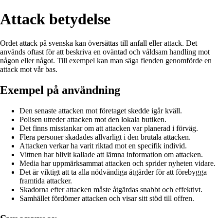
Attack betydelse
Ordet attack på svenska kan översättas till anfall eller attack. Det
används oftast för att beskriva en oväntad och våldsam handling mot
någon eller något. Till exempel kan man säga fienden genomförde en
attack mot vår bas.
Exempel på användning
Den senaste attacken mot företaget skedde igår kväll.
Polisen utreder attacken mot den lokala butiken.
Det finns misstankar om att attacken var planerad i förväg.
Flera personer skadades allvarligt i den brutala attacken.
Attacken verkar ha varit riktad mot en specifik individ.
Vittnen har blivit kallade att lämna information om attacken.
Media har uppmärksammat attacken och sprider nyheten vidare.
Det är viktigt att ta alla nödvändiga åtgärder för att förebygga
framtida attacker.
Skadorna efter attacken måste åtgärdas snabbt och effektivt.
Samhället fördömer attacken och visar sitt stöd till offren.