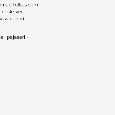
efriad tolkas som
t beskriver
viss period,
es
•
pajaseri
•