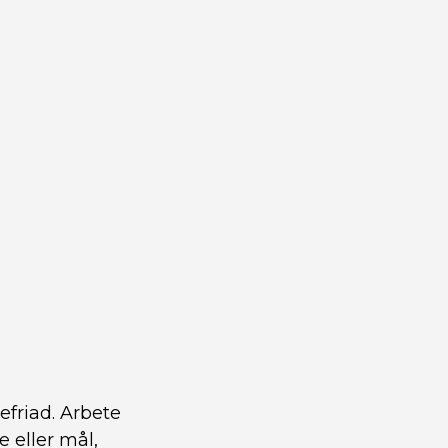
efriad. Arbete
e eller mål,