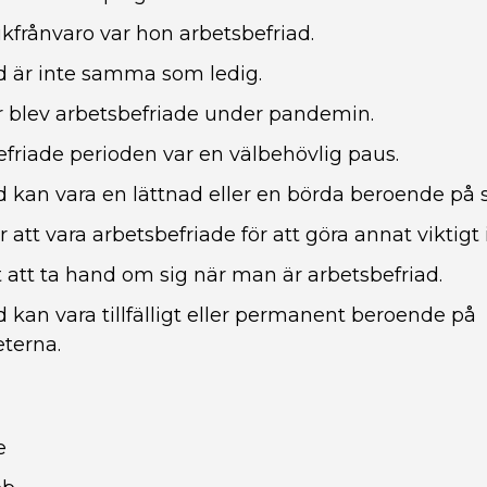
ukfrånvaro var hon arbetsbefriad.
d är inte samma som ledig.
r blev arbetsbefriade under pandemin.
friade perioden var en välbehövlig paus.
d kan vara en lättnad eller en börda beroende på s
 att vara arbetsbefriade för att göra annat viktigt i 
t att ta hand om sig när man är arbetsbefriad.
d kan vara tillfälligt eller permanent beroende på
terna.
e