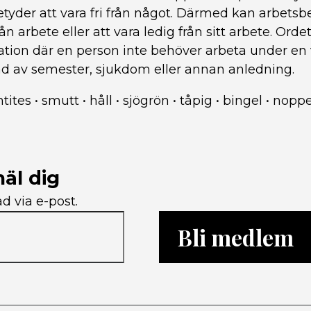
tyder att vara fri från något. Därmed kan arbetsb
rån arbete eller att vara ledig från sitt arbete. Orde
uation där en person inte behöver arbeta under en 
d av semester, sjukdom eller annan anledning.
ntites
•
smutt
•
håll
•
sjögrön
•
tåpig
•
bingel
•
nopp
äl dig
d via e-post.
Bli medlem