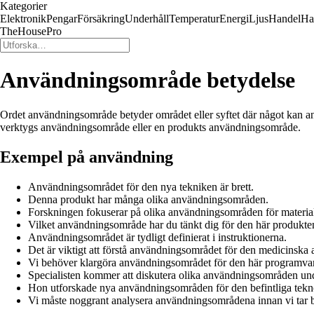
Kategorier
Elektronik
Pengar
Försäkring
Underhåll
Temperatur
Energi
Ljus
Handel
Ha
TheHousePro
Användningsområde betydelse
Ordet användningsområde betyder området eller syftet där något kan anvä
verktygs användningsområde eller en produkts användningsområde.
Exempel på användning
Användningsområdet för den nya tekniken är brett.
Denna produkt har många olika användningsområden.
Forskningen fokuserar på olika användningsområden för material
Vilket användningsområde har du tänkt dig för den här produkte
Användningsområdet är tydligt definierat i instruktionerna.
Det är viktigt att förstå användningsområdet för den medicinska 
Vi behöver klargöra användningsområdet för den här programva
Specialisten kommer att diskutera olika användningsområden und
Hon utforskade nya användningsområden för den befintliga tekn
Vi måste noggrant analysera användningsområdena innan vi tar b