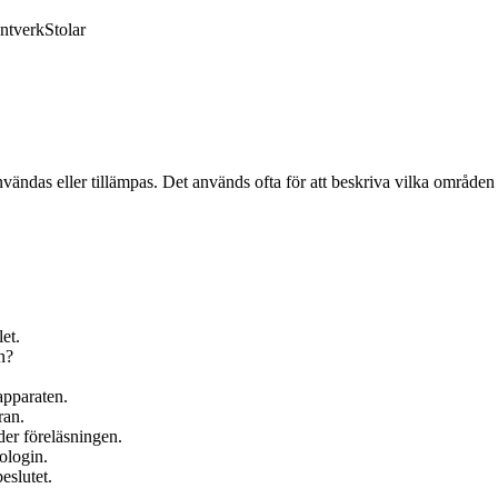
ntverk
Stolar
ndas eller tillämpas. Det används ofta för att beskriva vilka områden e
et.
n?
apparaten.
ran.
er föreläsningen.
ologin.
eslutet.