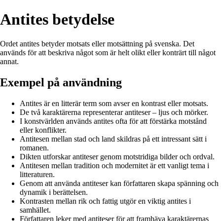
Antites betydelse
Ordet antites betyder motsats eller motsättning på svenska. Det
används för att beskriva något som är helt olikt eller konträrt till något
annat.
Exempel på användning
Antites är en litterär term som avser en kontrast eller motsats.
De två karaktärerna representerar antiteser – ljus och mörker.
I konstvärlden används antites ofta för att förstärka motstånd
eller konflikter.
Antitesen mellan stad och land skildras på ett intressant sätt i
romanen.
Dikten utforskar antiteser genom motstridiga bilder och ordval.
Antitesen mellan tradition och modernitet är ett vanligt tema i
litteraturen.
Genom att använda antiteser kan författaren skapa spänning och
dynamik i berättelsen.
Kontrasten mellan rik och fattig utgör en viktig antites i
samhället.
Författaren leker med antiteser för att framhäva karaktärernas