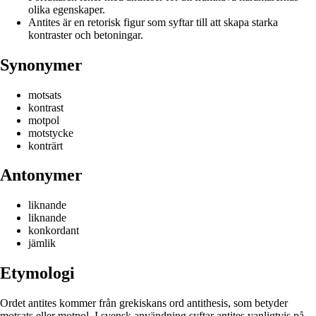
olika egenskaper.
Antites är en retorisk figur som syftar till att skapa starka
kontraster och betoningar.
Synonymer
motsats
kontrast
motpol
motstycke
konträrt
Antonymer
liknande
liknande
konkordant
jämlik
Etymologi
Ordet antites kommer från grekiskans ord antithesis, som betyder
motsats eller motpol. I svensk användning syftar antites vanligtvis på