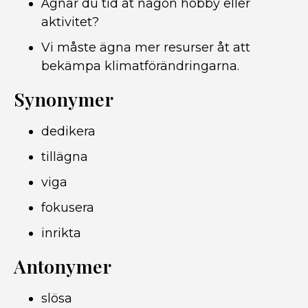
Ägnar du tid åt någon hobby eller
aktivitet?
Vi måste ägna mer resurser åt att
bekämpa klimatförändringarna.
Synonymer
dedikera
tillägna
viga
fokusera
inrikta
Antonymer
slösa