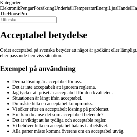
Kategorier
Elektronik
Pengar
Försäkring
Underhåll
Temperatur
Energi
Ljus
Handel
Ha
TheHousePro
Acceptabel betydelse
Ordet acceptabel på svenska betyder att något är godkänt eller lämpligt, a
eller passande i en viss situation.
Exempel på användning
Denna lösning är acceptabel för oss.
Det är inte acceptabelt att ignorera reglerna.
Jag tycker att priset är acceptabelt för den kvaliteten.
Situationen är långt ifrån acceptabel.
Du måste hitta en acceptabel kompromiss.
Vi söker efter en acceptabelt lösning på problemet.
Hur kan du anse det som acceptabelt beteende?
Det är viktigt att ha tydliga och acceptabla regler.
Vi behöver hitta en acceptabel balans i arbetslivet.
Alla parter måste komma överens om en acceptabel utväg.