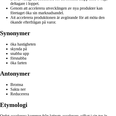
deltagare i loppet.
Genom att accelerera utvecklingen av nya produkter kan
företaget öka sin marknadsandel.
Att accelerera produktionen är avgörande för att möta den
ökande efterfrågan på varor.
Synonymer
öka hastigheten
skynda på
snabba upp
försnabba
öka farten
Antonymer
Bromsa
Sakta ner
Reducerera
Etymologi
Ordet accelerera kommer från latinets accelerare, vilket i sin tur är