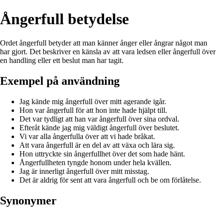
Ångerfull betydelse
Ordet ångerfull betyder att man känner ånger eller ångrar något man
har gjort. Det beskriver en känsla av att vara ledsen eller ångerfull över
en handling eller ett beslut man har tagit.
Exempel på användning
Jag kände mig ångerfull över mitt agerande igår.
Hon var ångerfull för att hon inte hade hjälpt till.
Det var tydligt att han var ångerfull över sina ordval.
Efteråt kände jag mig väldigt ångerfull över beslutet.
Vi var alla ångerfulla över att vi hade bråkat.
Att vara ångerfull är en del av att växa och lära sig.
Hon uttryckte sin ångerfullhet över det som hade hänt.
Ångerfullheten tyngde honom under hela kvällen.
Jag är innerligt ångerfull över mitt misstag.
Det är aldrig för sent att vara ångerfull och be om förlåtelse.
Synonymer