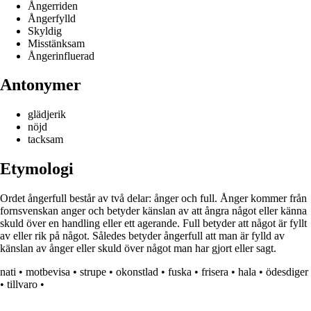
Ångerriden
Ångerfylld
Skyldig
Misstänksam
Ångerinfluerad
Antonymer
glädjerik
nöjd
tacksam
Etymologi
Ordet ångerfull består av två delar: ånger och full. Ånger kommer från
fornsvenskan anger och betyder känslan av att ångra något eller känna
skuld över en handling eller ett agerande. Full betyder att något är fyllt
av eller rik på något. Således betyder ångerfull att man är fylld av
känslan av ånger eller skuld över något man har gjort eller sagt.
nati
•
motbevisa
•
strupe
•
okonstlad
•
fuska
•
frisera
•
hala
•
ödesdiger
•
tillvaro
•